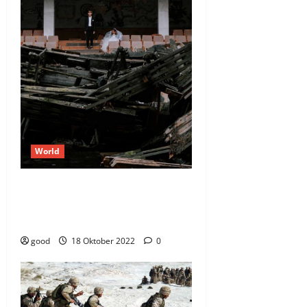
World
Massive hurricane hits the
ground of Florida causing high
casualties
good
18 Oktober 2022
0