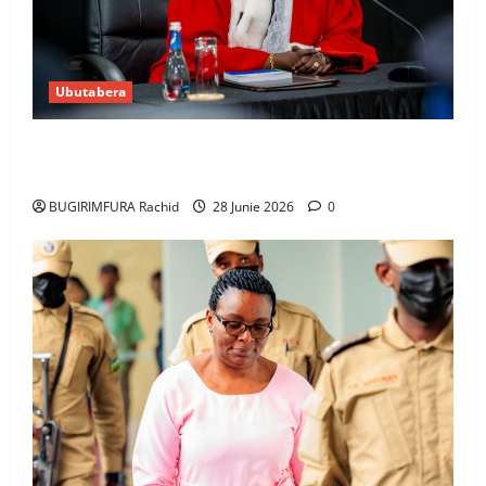
Ubutabera
Guhimana kw’abacamanza n’abavoka intandaro
y’isubikwa ry’imanza
BUGIRIMFURA Rachid
28 Junie 2026
0