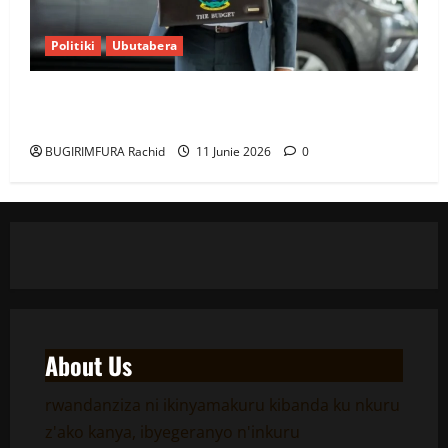
Politiki
Ubutabera
Ubutabera: Leta yagaruje miliyoni zirenga 700 zari
zigiye kunyerezwa
BUGIRIMFURA Rachid
11 Junie 2026
0
About Us
rwandanziza ni ikinyamakuru kibanda ku nkuru
z'ako kanya, ibyegeranyo n'inkuru