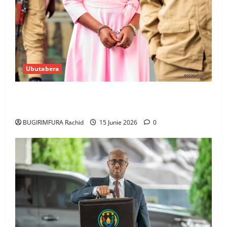
Ubutabera
Ingabire Victoire yanze kuburana ubushinjacyaha
bumusaba kureka ubutesi
BUGIRIMFURA Rachid
15 Junie 2026
0