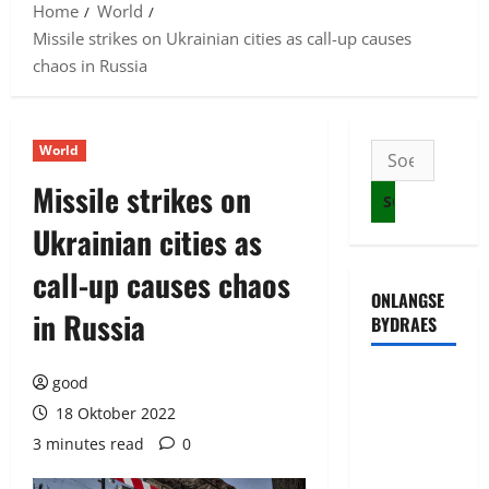
Home
World
Missile strikes on Ukrainian cities as call-up causes
chaos in Russia
World
Soek
na:
Missile strikes on
Ukrainian cities as
call-up causes chaos
ONLANGSE
in Russia
BYDRAES
Uwahoze
good
muri CIA
18 Oktober 2022
niwe
3 minutes read
0
Ambasaderi