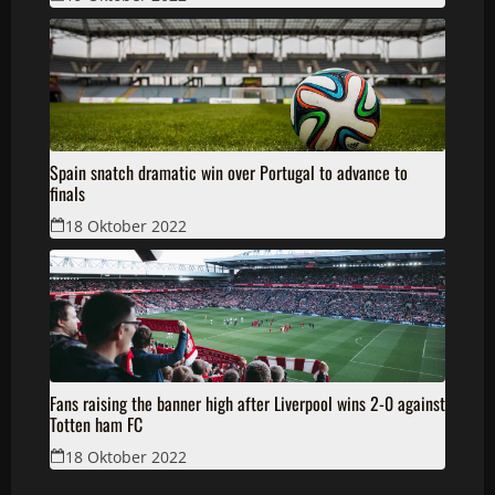
Spain snatch dramatic win over Portugal to advance to
finals
18 Oktober 2022
Fans raising the banner high after Liverpool wins 2-0 against
Totten ham FC
18 Oktober 2022