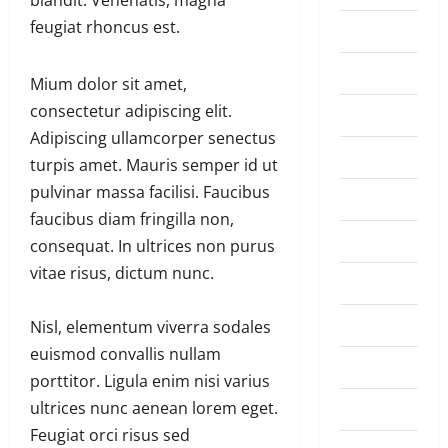
feugiat rhoncus est.
Amakuru
Badminton
Mium dolor sit amet,
consectetur adipiscing elit.
Business
Adipiscing ullamcorper senectus
Culture
turpis amet. Mauris semper id ut
pulvinar massa facilisi. Faucibus
Disaster
faucibus diam fringilla non,
Entertainment
consequat. In ultrices non purus
vitae risus, dictum nunc.
Featured
Food
Nisl, elementum viverra sodales
euismod convallis nullam
Football
porttitor. Ligula enim nisi varius
Health
ultrices nunc aenean lorem eget.
Feugiat orci risus sed