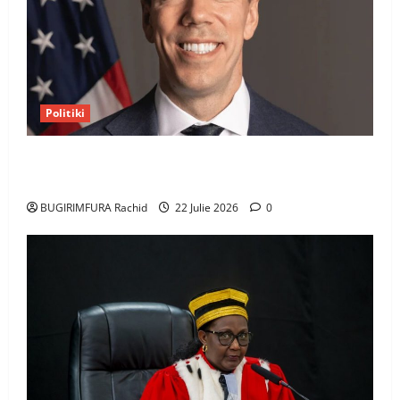
Politiki
Uwahoze muri CIA niwe Ambasaderi mushya wa
Amerika mu wanda
BUGIRIMFURA Rachid
22 Julie 2026
0