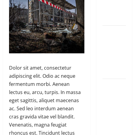
mushya wa
Amerika mu
wanda
Guhimana
kw’abacamanza
n’abavoka
intandaro
y’isubikwa
Dolor sit amet, consectetur
ry’imanza
adipiscing elit. Odio ac neque
fermentum morbi. Aenean
Ingabire
lectus eu, arcu, turpis. In massa
Victoire
eget sagittis, aliquet maecenas
yanze
ac. Sed leo interdum aenean
kuburana
cras gravida vitae vel blandit.
ubushinjacyaha
Venenatis, magna feugiat
bumusaba
rhoncus est. Tincidunt lectus
kureka