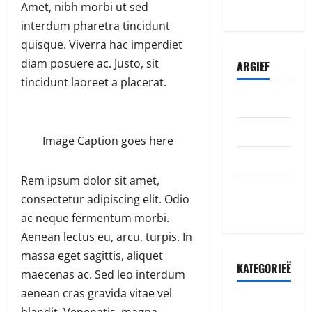
abazamutora
Amet, nibh morbi ut sed
interdum pharetra tincidunt
quisque. Viverra hac imperdiet
diam posuere ac. Justo, sit
ARGIEF
tincidunt laoreet a placerat.
Julie 2026
Junie 2026
Image Caption goes here
Mei 2026
Rem ipsum dolor sit amet,
Oktober
consectetur adipiscing elit. Odio
2022
ac neque fermentum morbi.
Aenean lectus eu, arcu, turpis. In
massa eget sagittis, aliquet
KATEGORIEË
maecenas ac. Sed leo interdum
aenean cras gravida vitae vel
Accident
blandit. Venenatis, magna