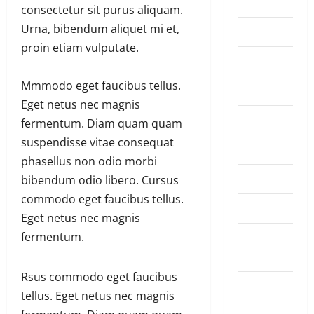
Highlights
consectetur sit purus aliquam.
Urna, bibendum aliquet mi et,
Lifestyle
proin etiam vulputate.
Must Read
Mmmodo eget faucibus tellus.
Politics
Eget netus nec magnis
Politiki
fermentum. Diam quam quam
suspendisse vitae consequat
Sports
phasellus non odio morbi
Tennis
bibendum odio libero. Cursus
commodo eget faucibus tellus.
Top Hive
Eget netus nec magnis
Trending
fermentum.
News
Rsus commodo eget faucibus
Ubutabera
tellus. Eget netus nec magnis