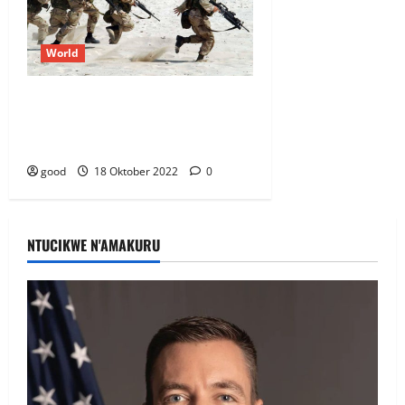
World
Gunmen kill 11, wound 15 in
attack on Russian military
recruits
good
18 Oktober 2022
0
NTUCIKWE N'AMAKURU