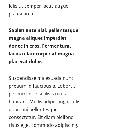
felis ut semper lacus augue
ubutesi
platea arcu.
Ubutabera:
Leta
Sapien ante nisi, pellentesque
yagaruje
magna aliquet imperdiet
miliyoni
donec in eros. Fermentum,
zirenga 700
lacus ullamcorper at magna
zari zigiye
placerat dolor.
kunyerezwa
Komisiyo
Suspendisse malesuada nunc
y’amatora
pretium id faucibus a. Lobortis
igiye
pellentesque facilisis risus
gutegura
habitant. Mollis adipiscing iaculis
itora
quam mi pellentesque
ry’umudepite
consectetur. Sit diam eleifend
umwe itazi
risus eget commodo adipiscing.