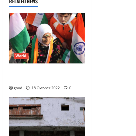
RELATED NEWS
World
How China has an incentive to
stabilize relationship with India?
good
18 Oktober 2022
0