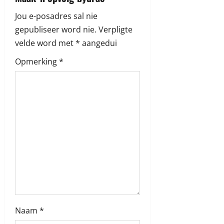
v
Jou e-posadres sal nie
i
gepubliseer word nie.
Verpligte
velde word met
*
aangedui
g
Opmerking
*
a
t
i
o
n
Naam
*