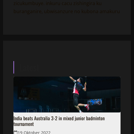
zicukumbuye. inkuru cacu zishingira ku
buranganire, ubwisanzure no kubona amakuru
Latest
India beats Australia 3-2 in mixed junior badminton
tournament
19 Oktober 2022