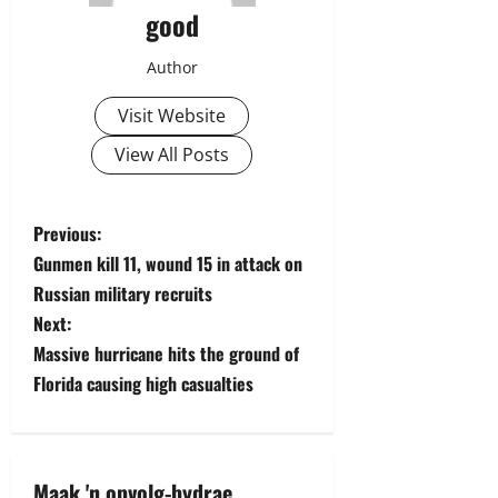
good
Author
Visit Website
View All Posts
P
Previous:
Gunmen kill 11, wound 15 in attack on
o
Russian military recruits
s
Next:
Massive hurricane hits the ground of
t
Florida causing high casualties
n
a
Maak 'n opvolg-bydrae