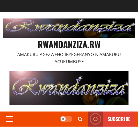
Skip
to
content
RWANDANZIZA.RW
AMAKURU AGEZWEHO,IBYEGERANYO N'AMAKURU
ACUKUMBUYE
SUBSCRIBE
Primary
Menu